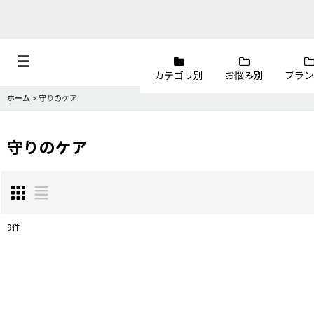
カテゴリ別
お悩み別
ブラン
ホーム
>
守りのケア
守りのケア
9
件
表示数
:
並び順
: