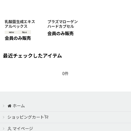
並び順
:
絞り込む
乳酸菌生成エキス
プラズマローゲン
アルベックス
ハードカプセル
会員のみ販売
会員のみ販売
最近チェックしたアイテム
0件
ホーム
ショッピングカート
マイページ