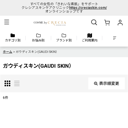
すべての女性の「きれいな素肌」をサポート
クレシアスキンケアクリニック
https://creciaskin.com/
オンラインショップです
カテゴリ別
お悩み別
ブランド別
ご利用案内
ホーム
>
ガウディスキン(GAUDI SKIN）
ガウディスキン(GAUDI SKIN）
表示順変更
閉じる
6
件
表示数
:
並び順
: