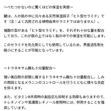
〜べたつかないのに驚くほどの保湿を実感〜
鍵は、人の肌の中に元々ある天然保湿因子「ヒト型セラミド」で
す（注：よく汎用される植物由来セラミドではありません）。
複数の型がある「ヒト型セラミド」を、それぞれ十分な量を配合
しており、これが肌の上ではなく肌の中での保湿を可能にします。
このセラミドを乳化剤としても使用しているため、界面活性剤を
極小にすることが可能となっています。
〜トラネキサム酸も十分量配合〜
強い美白剤の部類に属するトラネキサム酸も十分量配合し、しみ
の原因となるメラニンのコントロールを行うとともに様々な炎症
を抑えます。
また、ビタミンA外用時の副反応も抑制する効果もありますので、
トレチノインや高濃度レチノール使用時には、併用することを推
奨しています。