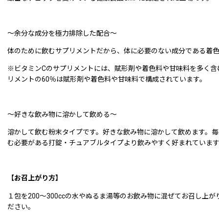
〜余分な成分を極力排除した配合〜
体のために飲むサプリメントだから、体に必要のない成分である着色
※ビタミンCのサプリメントには、賦形剤や着色料や甘味料を多く含
リメントの60％は賦形剤や着色料や甘味料で構成されています。
〜好きな飲み物に溶かして飲める〜
溶かして飲む粉末タイプです。好きな飲み物に溶かして飲めます。毎
む必要がある打錠・チュアブルタイプより飲みやすく好まれていま
【お召上がり方】
１包を200〜300ccの水やぬるま湯等のお飲み物に混ぜてお召し
ださい。