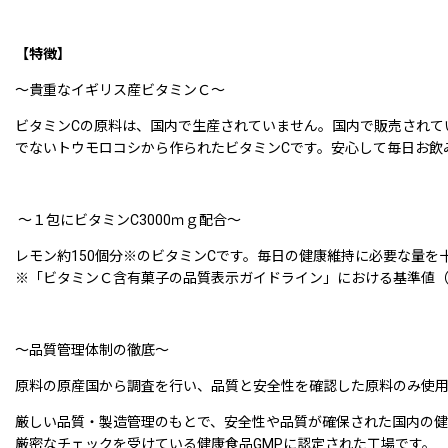
【特徴】
〜貴重なイギリス産ビタミンＣ〜
ビタミンCの原料は、国内で生産されていません。国内で販売されて
でないトウモロコシから作られたビタミンCです。安心して毎日お飲
〜１包にビタミンC3000ｍｇ配合〜
レモン約150個分※のビタミンCです。毎日の健康維持に必要な量
※「ビタミンＣ含有菓子の品質表示ガイドライン」における基準値
〜品質管理体制の徹底〜
原料の原産国から調査を行い、品質と安全性を確認した原料のみ使用
厳しい品質・製造管理のもとで、安全性や品質が確保された国内の健
厳密なチェックを受けている健康食品GMPに認定された工場です。